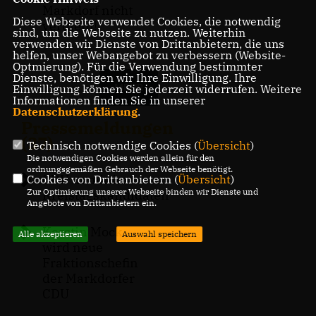
Markdorf nicht
Diese Webseite verwendet Cookies, die notwendig
verdient!
sind, um die Webseite zu nutzen. Weiterhin
verwenden wir Dienste von Drittanbietern, die uns
helfen, unser Webangebot zu verbessern (Website-
Optmierung). Für die Verwendung bestimmter
Dienste, benötigen wir Ihre Einwilligung. Ihre
MEHR
Einwilligung können Sie jederzeit widerrufen. Weitere
Informationen finden Sie in unserer
Datenschutzerklärung
.
Pressemeldungen
(37)
Technisch notwendige Cookies (
Übersicht
)
Die notwendigen Cookies werden allein für den
ordnungsgemäßen Gebrauch der Webseite benötigt.
CDU nominiert
Cookies von Drittanbietern (
Übersicht
)
Zur Optimierung unserer Webseite binden wir Dienste und
Kreistagskandidaten
Angebote von Drittanbietern ein.
Kerstin Mock
Alle akzeptieren
Auswahl speichern
wird neue
Fraktionschefin
der Markdorfer
CDU