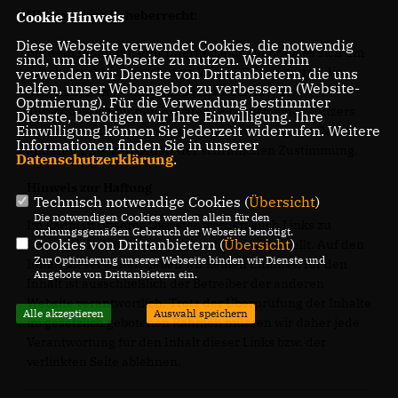
Hinweis zum Urheberrecht:
Cookie Hinweis
Diese Webseite verwendet Cookies, die notwendig
Bei dem Inhalt unserer Internetseiten handelt es sich um
sind, um die Webseite zu nutzen. Weiterhin
urheberrechtlich geschützte Werke. Wir gestatten die
verwenden wir Dienste von Drittanbietern, die uns
helfen, unser Webangebot zu verbessern (Website-
Übernahme von Texten in Datenbestände, die
Optmierung). Für die Verwendung bestimmter
ausschließlich für den privaten Gebrauch eines Nutzers
Dienste, benötigen wir Ihre Einwilligung. Ihre
Einwilligung können Sie jederzeit widerrufen. Weitere
bestimmt sind. Die Übernahme und Nutzung der Daten zu
Informationen finden Sie in unserer
anderen Zwecken bedarf der schriftlichen Zustimmung.
Datenschutzerklärung
.
Hinweis zur Haftung
Technisch notwendige Cookies (
Übersicht
)
Die notwendigen Cookies werden allein für den
Im Rahmen unseres Dienstes werden auch Links zu
ordnungsgemäßen Gebrauch der Webseite benötigt.
Cookies von Drittanbietern (
Übersicht
)
Internetinhalten anderer Anbieter bereitgestellt. Auf den
Zur Optimierung unserer Webseite binden wir Dienste und
Inhalt dieser Seiten haben wir keinen Einfluss; für den
Angebote von Drittanbietern ein.
Inhalt ist ausschließlich der Betreiber der anderen
Website verantwortlich. Trotz der Überprüfung der Inhalte
Alle akzeptieren
Auswahl speichern
im gesetzlich gebotenen Rahmen müssen wir daher jede
Verantwortung für den Inhalt dieser Links bzw. der
verlinkten Seite ablehnen.